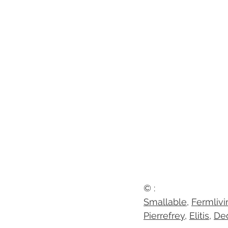
© : 
Smallable
, 
Fermlivi
Pierrefrey
, 
Elitis
, 
De