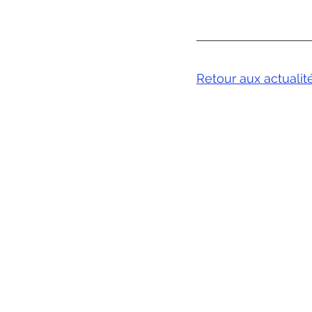
Retour aux actualit
Architecte d'intéri
Architecte d'intéri
Architecte d'intérie
Décorateur Bordea
Bordeaux. Décorat
Bordeaux. Décorateu
Décoratrice d’intér
écoratrice d’intérie