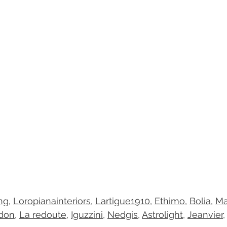
ng
, 
Loropianainteriors
, 
Lartigue1910
, 
Ethimo
, 
Bolia
, 
Ma
don
, 
La redoute
, 
Iguzzini
, 
Nedgis
, 
Astrolight
, 
Jeanvier
, 