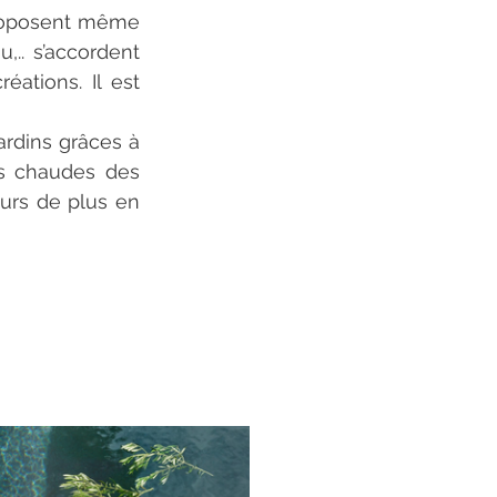
proposent même 
.. s’accordent 
ations. Il est 
rdins grâces à 
s chaudes des 
urs de plus en 