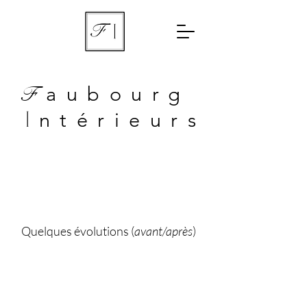
aubourg
F
ntérieurs
I
Quelques évolutions (
avant/après
) ​