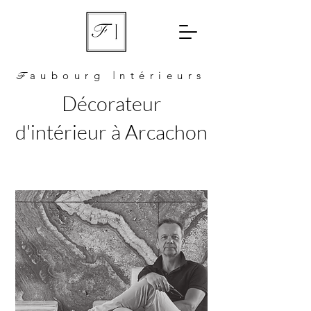
F
aubourg
n
térieurs
I
Décorateur
d'intérieur à Arcachon