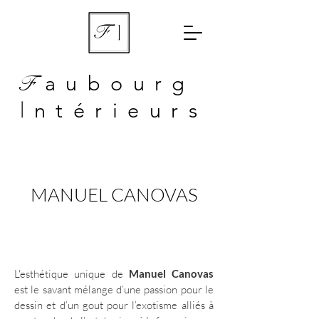
aubourg
F
ntérieurs
I
MANUEL CANOVAS
L'esthétique unique de
Manuel Canovas
est le savant mélange d’une passion pour le
dessin et d’un gout pour l’exotisme alliés à