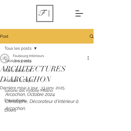
Post
Tous les posts
Faubourg Intérieurs
Tous les posts
18 oct. 2024
ARCHITECTURES
Paris Déco Off
D'ARCACHON
Maison & Objet
Dernière mise à jour :
13 janv. 2025
Salone del mobile Milano
Arcachon, Octobre 2024.
Expositions
Christophe, Décorateur d'intérieur à 
Arcachon. 
Divers