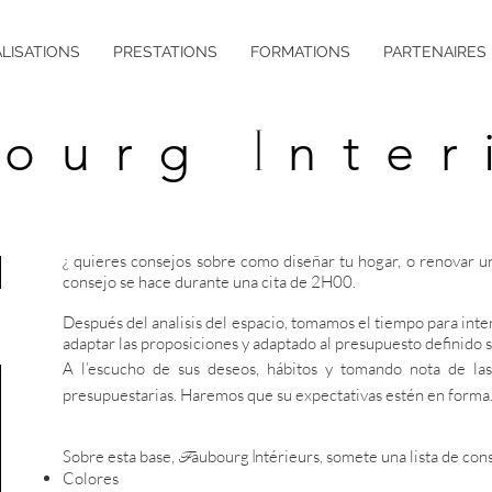
LISATIONS
PRESTATIONS
FORMATIONS
PARTENAIRES
bourg
nter
I
¿ quieres consejos sobre como diseñar tu hogar, o renovar u
consejo se hace durante una cita de 2H00.
Después del analisis del espacio, tomamos el tiempo para in
adaptar las proposiciones y adaptado al presupuesto definido s
A l’escucho de sus deseos, hábitos y tomando nota de las 
presupuestarias. Haremos que su expectativas estén en forma
Sobre esta base,
F
aubourg
ntérieurs
, somete una lista de cons
I
Colores