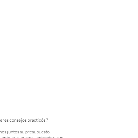
eres consejos practicós ?
mos juntos su presupuesto.
uenta sus gustos, entender sus