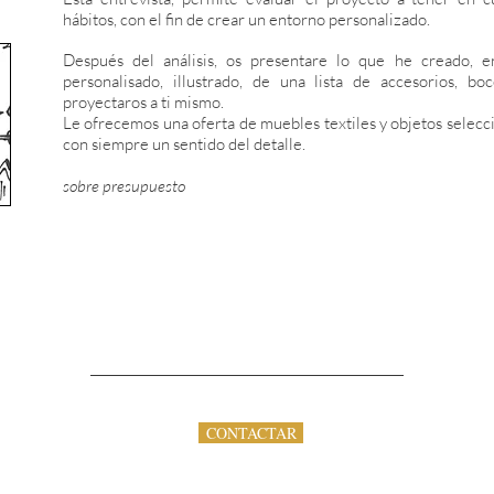
hábitos, con el fin de crear un entorno personalizado.
Después del análisis, os presentare lo que he creado, e
personalisado, illustrado, de una lista de accesorios, bo
proyectaros a ti mismo.
Le ofrecemos una oferta de muebles textiles y objetos selecc
con siempre un sentido del detalle.
sobre presupuesto
CONTACTAR
Vous souhaitez 
Bordeaux, vous 
Christophe, le 
des conseils ser
Nous regarderon