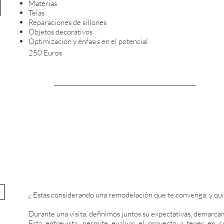
Matérias
Telas
Reparaciones de sillones
Objetos decorativos
Optimización y énfasis en el potencial.
250 E
uros
¿ Estas considerando una remodelación que te convenga, y qui
Durante una visita, definimos juntos su expectativas, demarca
Esta entrevista, permite evaluar el proyecto a tener en c