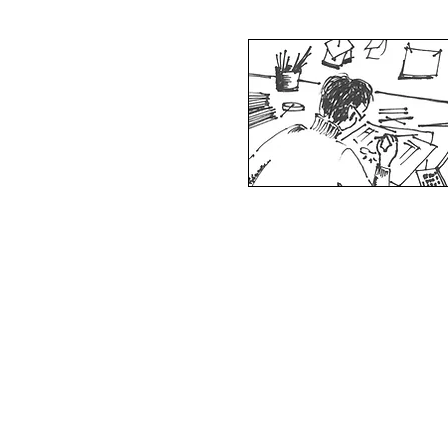
Décoration
décorateur sur le bassin
coach décoration
home staging
conseil décoration
rénovation d'appartement
décorateur d'intérieurs