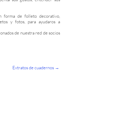
n forma de folleto decorativo,
cetos y fotos, para ayudaros a
ionados de nuestra red de socios
Extratos de cuadernos →
effectuer des changements dans votre intérieur, ou vous aménagez à Arcachon ou à
avez besoin de conseils ?
décorateur de l’agence Faubourg Intérieurs vous accompagne. Lors d’un rendez-vous
ont émis, sans avoir recours à de gros travaux.
s ensemble ce qui peut être amélioré :