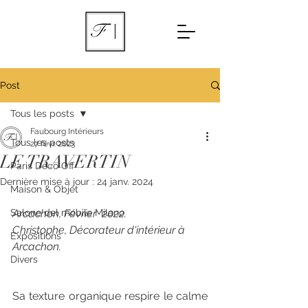
Post
Tous les posts
Faubourg Intérieurs
Tous les posts
27 févr. 2023
LE TRAVERTIN
Paris Déco Off
Dernière mise à jour :
24 janv. 2024
Maison & Objet
Salone del mobile Milano
Arcachon, Février  2022.
Christophe, Décorateur d'intérieur à 
Expositions
Arcachon.
Divers
Sa texture organique respire le calme 